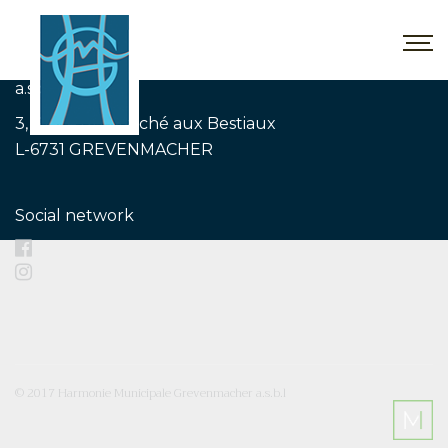
Harmonie Municipale de la Ville de Grevenmacher
a.s.b.l
3, Place du Marché aux Bestiaux
L-6731 GREVENMACHER
Social network
© 2017 Harmonie Municipale Grevenmacher a.s.b.l