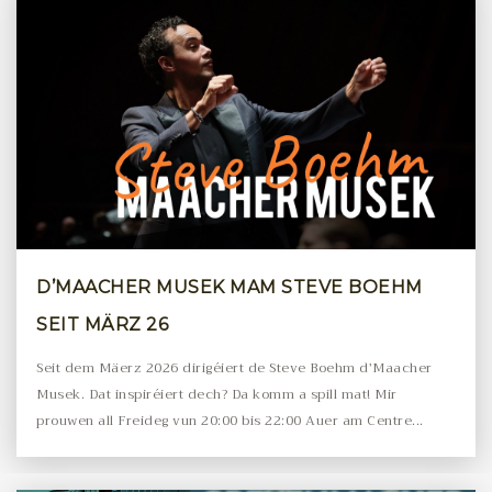
D’MAACHER MUSEK MAM STEVE BOEHM
SEIT MÄRZ 26
Seit dem Mäerz 2026 dirigéiert de Steve Boehm d’Maacher
Musek. Dat inspiréiert dech? Da komm a spill mat! Mir
prouwen all Freideg vun 20:00 bis 22:00 Auer am Centre...