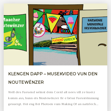
KLENGEN DAPP – MUSEKVIDEO VUN DEN
NOUTEWËNZER
Well des Fuesend wéinst dem Covid alt nees vill ze kuerz
komm ass, hunn eis Noutewënzer fir e bëssi Fuesstëmmung
gesuergt. Hei eng Rei Photoen vum Making Of an natirlech...