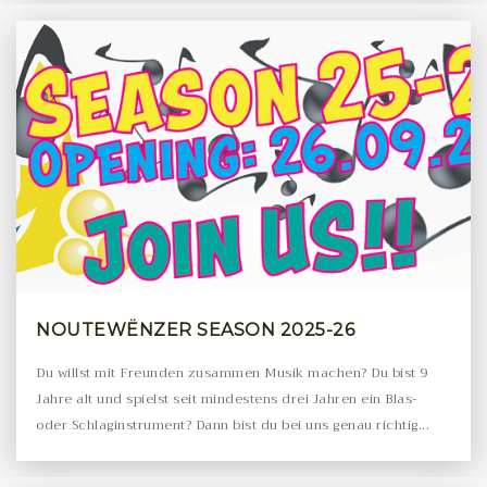
NOUTEWËNZER SEASON 2025-26
Du willst mit Freunden zusammen Musik machen? Du bist 9
Jahre alt und spielst seit mindestens drei Jahren ein Blas-
oder Schlaginstrument? Dann bist du bei uns genau richtig...