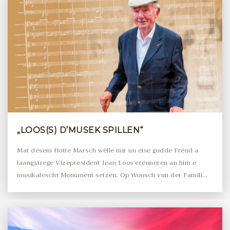
„LOOS(S) D’MUSEK SPILLEN“
Mat dësem flotte Marsch wëlle mir un eise gudde Frënd a
laangjärege Vizepresident Jean Loos erënneren an him e
musikalescht Monument setzen. Op Wonsch vun der Famill...